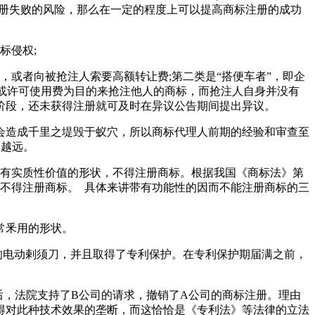
注册失败的风险，那么在一定的程度上可以提高商标注册的成功
了商标侵权;
或者向被抢注人索要高额转让费;第二类是“搭便车者”，即企
费或许可使用费为目的来抢注他人的商标，而抢注人自身并没有
请阶段，还未获得注册就可及时在异议公告期间提出异议。
会造成千里之堤毁于蚁穴，所以商标代理人前期的经验和审查至
的越远。
具有实质性价值的形状，不得注册商标。根据我国《商标法》第
，不得注册商标。 具体来讲带有功能性的因而不能注册商标的三
常釆用的形状。
的电动剌须刀，并且取得了专利保护。在专利保护期届满之前，
后，法院支持了B公司的请求，撤销了A公司的商标注册。理由
得对此种技术效果的垄断，而这恰恰是《专利法》等法律的立法