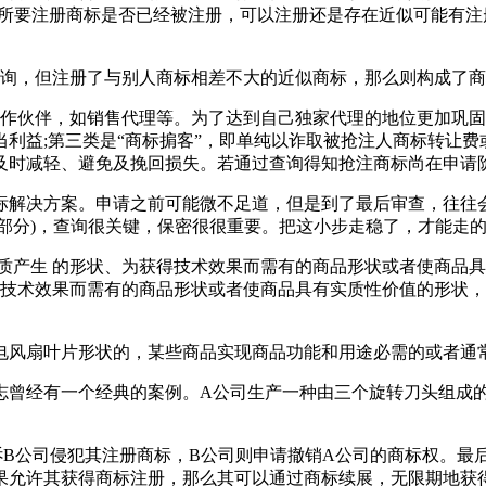
道所要注册商标是否已经被注册，可以注册还是存在近似可能有
查询，但注册了与别人商标相差不大的近似商标，那么则构成
作伙伴，如销售代理等。为了达到自己独家代理的地位更加巩固，
利益;第三类是“商标掮客”，即单纯以诈取被抢注人商标转让
注及时减轻、避免及挽回损失。若通过查询得知抢注商标尚在申
标解决方案。申请之前可能微不足道，但是到了最后审查，往往
部分)，查询很关键，保密很很重要。把这小步走稳了，才能走
性质产生 的形状、为获得技术效果而需有的商品形状或者使商品
获得技术效果而需有的商品形状或者使商品具有实质性价值的形状
电风扇叶片形状的，某些商品实现商品功能和用途必需的或者通
志曾经有一个经典的案例。A公司生产一种由三个旋转刀头组成
诉B公司侵犯其注册商标，B公司则申请撤销A公司的商标权。最
果允许其获得商标注册，那么其可以通过商标续展，无限期地获